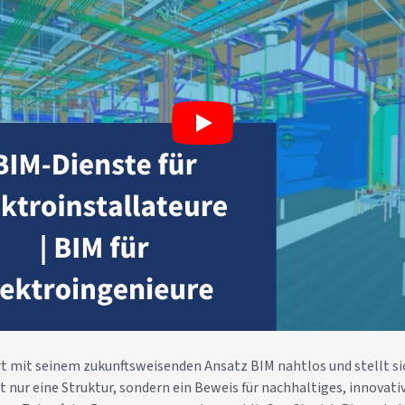
rt mit seinem zukunftsweisenden Ansatz BIM nahtlos und stellt sic
 nur eine Struktur, sondern ein Beweis für nachhaltiges, innovativ