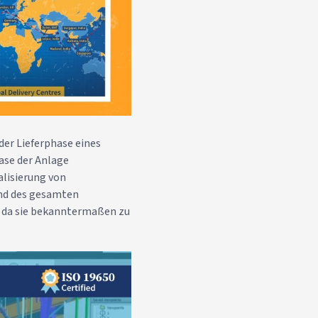
der Lieferphase eines
ase der Anlage
alisierung von
nd des gesamten
t, da sie bekanntermaßen zu