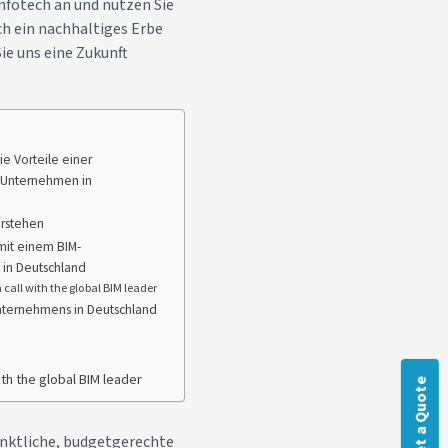
nfotech an und nutzen Sie
ch ein nachhaltiges Erbe
Sie uns eine Zukunft
ie Vorteile einer
M-Unternehmen in
erstehen
 mit einem BIM-
 in Deutschland
all with the global BIM leader
Unternehmens in Deutschland
ith the global BIM leader
Get a Quote
ünktliche, budgetgerechte