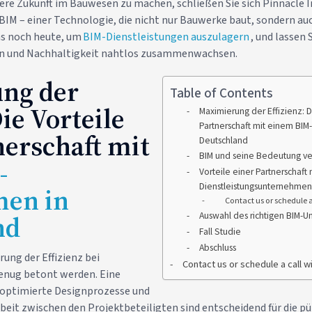
ere Zukunft im Bauwesen zu machen, schließen Sie sich Pinnacle I
 BIM – einer Technologie, die nicht nur Bauwerke baut, sondern au
uns noch heute, um
BIM-Dienstleistungen auszulagern
, und lassen 
ion und Nachhaltigkeit nahtlos zusammenwachsen.
ng der
Table of Contents
Die Vorteile
Maximierung der Effizienz: D
Partnerschaft mit einem BI
nerschaft mit
Deutschland
BIM und seine Bedeutung v
-
Vorteile einer Partnerschaft
Dienstleistungsunternehmen
en in
Contact us or schedule a c
nd
Auswahl des richtigen BIM-
Fall Studie
Abschluss
ung der Effizienz bei
Contact us or schedule a call w
enug betont werden. Eine
, optimierte Designprozesse und
eit zwischen den Projektbeteiligten sind entscheidend für die p