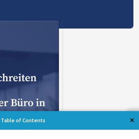
←
×
Table of Contents
Table of Contents