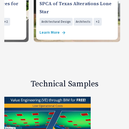
for
SPCA of Texas Alterations Lone
Citi
Star
Indi
Architectural Design
Architects
+2
Archi
Learn More
Learn
Technical Samples