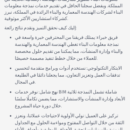
المملكة. وبفضل سجلنا الحافل في تقديم خدمات نمذجة معلومات
البناء لشركات الهندسة المعمارية والبناء الرائدة في المملكة، نبرز
كشركاء استشاريين الأكثر موثوقية.
إليك كيف نحقق التميز ونقدم نتائج رائعة:
فريق خبراء: يمتلك فريقنا من المحترفين خبرة واسعة في
نمذجة معلومات البناء تغطي الهندسة المعمارية والهندسة
والبناء وإدارة المنشآت، مما يمكننا من تقديم حلول مخصصة
للعملاء من خلال خطط تنفيذ مصممة خصيصًا.
الابتكار التكنولوجي: نستخدم أدوات وبرامج متقدمة لتحسين
تدفقات العمل وتعزيز التعاون، مما يجعلنا دائمًا في الطليعة
في المجال.
نهج شامل: نوفر خدمات BIM شاملة تشمل النمذجة ثلاثية
الأبعاد وإدارة المنشآت والاستشارات، مما يضمن تكاملًا سلسًا
خلال دورة حياة المشروع.
تركيز على العميل: نولي الأولوية لاحتياجات عملائنا، ونعزز
الثقة من خلال التواصل المفتوح ومواءمة الحلول مع الجداول
الزمنية والميزانيات لتحقيق الأهداف الوظيفية وأهداف الأداء