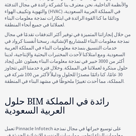
والأنظمة الداخلية، نحن معترف بنا كشركة رائدة في مجال التدفئة
والتهوية وتكييف الهواء (HVAC) في المملكة العربية السعودية،
ودائمًا ما كنا القوة الرائدة في ابتكارات نمذجة معلومات البناء
لعملائنا في جميع أنحاء المنطقة.
من خلال إنجازاتنا المتميزة في توفير أكثر التدفقات تقدمًا في مجال
نمذجة معلومات البناء للمشاريع الإنشائية، رسخنا أنفسنا كرواد في
خدمات التنسيق بنمذجة معلومات البناء في المملكة العربية
السعودية. ومع امتلاكنا لأحدث المختبرات البحثية والإنتاجية، لدينا
أكثر من 3000 خبير في نمذجة معلومات البناء يعملون على إيجاد
حلول مبتكرة لعملائنا في المملكة. وخلال فترة خدمتنا التي تتجاوز
30 عامًا، كنا دائمًا مصدرًا للحلول ودليلاً لأكثر من 100 شركة في
المملكة، مما أحدث تغييرًا ملحوظًا في مشهد البناء في المنطقة.
حلول BIM رائدة في المملكة
العربية السعودية
تعمل Pinnacle Infotech على توسيع خبراتها في مجال نمذجة
معلومات البناء لتطوير ممارسات الهندسة الإنشائية الحديثة في